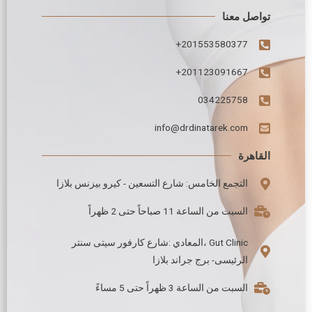
تواصل معنا
201553580377+
201123091667+
034225758
info@drdinatarek.com
القاهرة
التجمع الخامس: شارع التسعين - كيرو بيزنس بلازا
السبت من الساعة 11 صباحاً حتى 2 ظهراً
Gut Clinic ،المعادي :شارع كارفور سيتى سنتر
الرئيسى- برج جراند بلازا
السبت من الساعة 3 ظهراً حتى 5 مساءً