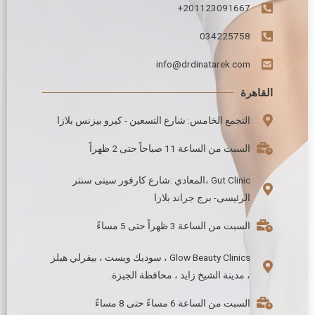
201123091667+
034225758
info@drdinatarek.com
القاهرة
التجمع الخامس: شارع التسعين - كيرو بيزنس بلازا
السبت من الساعة 11 صباحاً حتى 2 ظهراً
Gut Clinic ،المعادي :شارع كارفور سيتى سنتر
الرئيسى- برج جراند بلازا
السبت من الساعة 3 ظهراً حتى 5 مساءً
Glow Beauty Clinics ، سوديك ويست ، بيفرلي هيلز
، مدينة الشيخ زايد ، محافظة الجيزة.
السبت من الساعة 6 مساءً حتى 8 مساءً