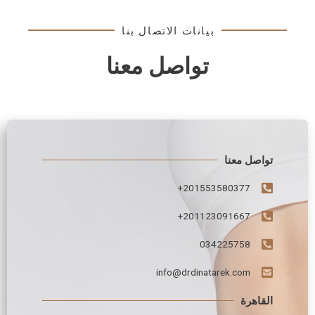
بيانات الاتصال بنا
تواصل معنا
تواصل معنا
201553580377+
201123091667+
034225758
info@drdinatarek.com
القاهرة