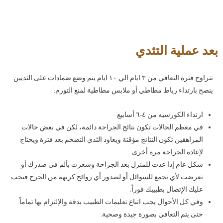
بعد عملية التثدي
تتراوح فترة التعافي من ٣ ايام الي ١٠ ايام يتم وضع ضمادات على الثديين
ينصح بارتداء رباط مطاطي أو ملابس مطاطية لمنع التورم.
ارتداء الكورسيه من ٤-٦ أسابيع
في معظم الحالات تكون نتائج الجراحة دائمة، لكن في بعض حالات
المراهقين تكون النتائج مؤقتة ويعاود الثدي التضخم بعد فترة ويحتاج
لإعادة الجراحة مرة أخرى.
شكل عام إذا عدت للمنزل بعد الجراحة وشعرت بألم في صدرك أو
تعرضت لأي تجمع للسوائل أو لصدور أي روائح كريهة من الجرح فيجب
عليك الإتصال بطبيبك فوراً.
وفي كل الأحوال يجب اتباع تعليمات الطبيب بدقة والإلتزام بها تماماً
حتى يتم التعافي بصورة جيدة وصحية.