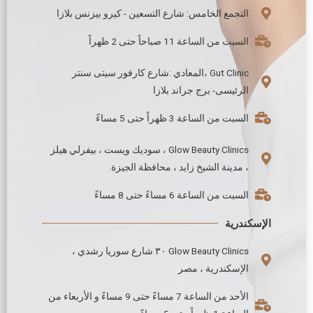
التجمع الخامس: شارع التسعين - كيرو بيزنس بلازا
السبت من الساعة 11 صباحاً حتى 2 ظهراً
Gut Clinic ،المعادي :شارع كارفور سيتى سنتر
الرئيسى- برج جراند بلازا
السبت من الساعة 3 ظهراً حتى 5 مساءً
Glow Beauty Clinics ، سوديك ويست ، بيفرلي هيلز
، مدينة الشيخ زايد ، محافظة الجيزة.
السبت من الساعة 6 مساءً حتى 8 مساءً
الإسكندرية
Glow Beauty Clinics ٣٠ شارع سوريا رشدي ،
الإسكندرية ، مصر
الأحد من الساعة 7 مساءً حتى 9 مساءً و الأربعاء من