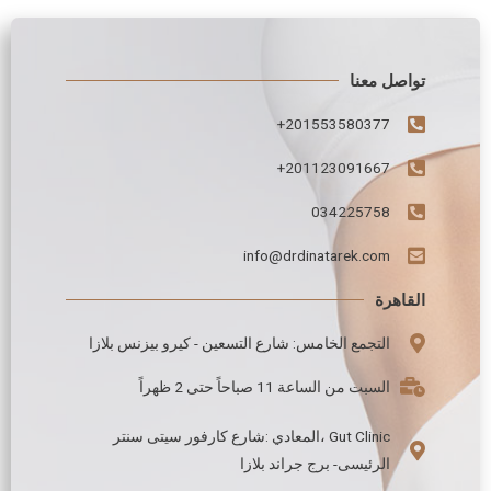
تواصل معنا
201553580377+
201123091667+
034225758
info@drdinatarek.com
القاهرة
التجمع الخامس: شارع التسعين - كيرو بيزنس بلازا
السبت من الساعة 11 صباحاً حتى 2 ظهراً
Gut Clinic ،المعادي :شارع كارفور سيتى سنتر
الرئيسى- برج جراند بلازا